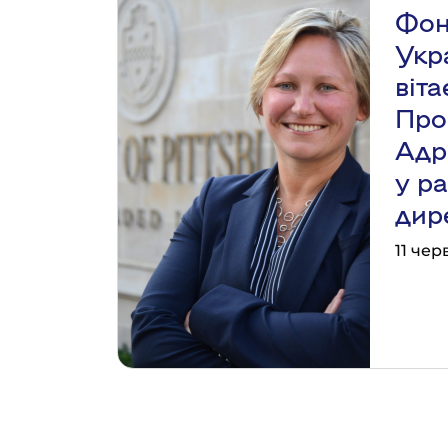
Фон
Укр
віт
Про
Адр
у ра
дир
11 чер