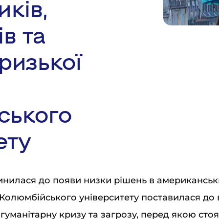
ків,
в та
ризької
ського
ету
чинилася до появи низки рішень в американськ
 Колюмбійського університету поставилася до вс
 гуманітарну кризу та загрозу, перед якою ст