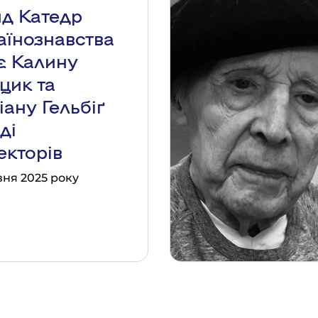
д Катедр
аїнознавства
ає Калину
цик та
іану Гельбіґ
ді
екторів
вня 2025 року