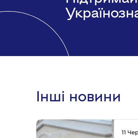
Українозн
Інші новини
11 Че