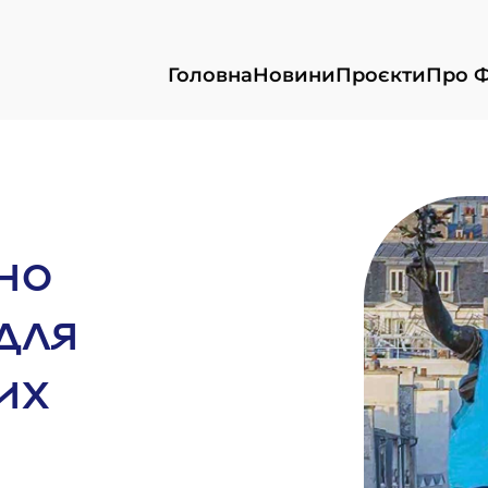
Головна
Новини
Проєкти
Про 
но
 для
их