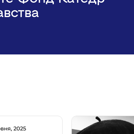
авства
рвня, 2025