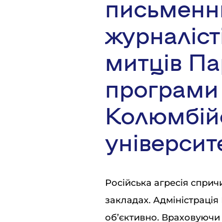
письменни
журналісті
митців Па
програми
Колюмбій
університ
Російська агресія спри
закладах. Адміністрація
об’єктивно. Враховуючи