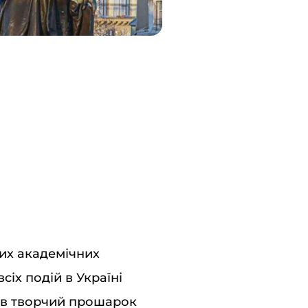
их академічних
іх подій в Україні
ояв творчий прошарок