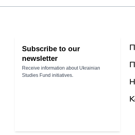
П
П
Н
К