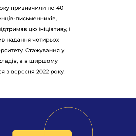
 року призначили по 40
енців-письменників,
дтримав цю ініціативу, і
сив надання чотирьох
ерситету. Стажування у
кладів, а в ширшому
я з вересня 2022 року.