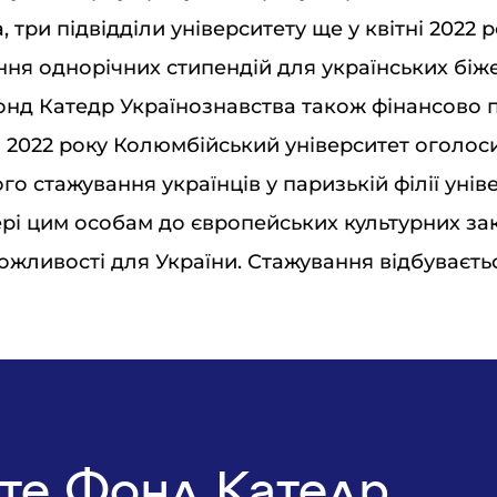
, три підвідділи університету ще у квітні 2022
ння однорічних стипендій для українських біж
Фонд Катедр Українознавства також фінансово пі
і 2022 року Колюмбійський університет оголо
го стажування українців у паризькій філії унів
ері цим особам до європейських культурних за
можливості для України. Стажування відбуваєтьс
те Фонд Катедр