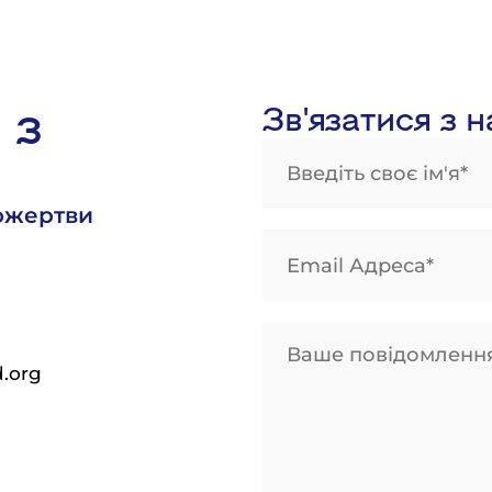
 з
Зв'язатися з 
ожертви
d.org