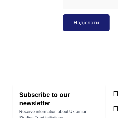
Закрити
П
П