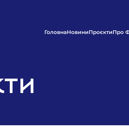
Головна
Новини
Проєкти
Про 
кти