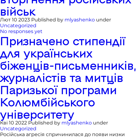
військ
Лют 10 2023 Published by
mlyashenko
under
Uncategorized
No responses yet
Призначено стипендії
для українських
біженців-письменників,
журналістів та митців
Паризької програми
Колюмбійського
університету
Кві 10 2022 Published by
mlyashenko
under
Uncategorized
Російська агресія спричинилася до появи низки