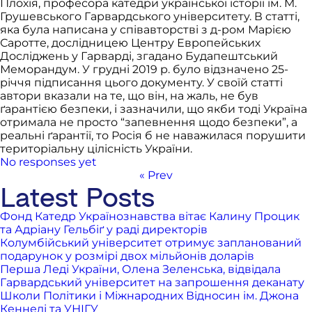
Плохія, професора катедри української історії ім. М.
Грушевського Гарвардського університету. В cтатті,
яка була написана у співавторстві з д-ром Марією
Саротте, дослідницею Центру Европейських
Досліджень у Гарварді, згадано Будапештський
Меморандум. У грудні 2019 р. було відзначено 25-
річчя підписання цього документу. У своїй статті
автoри вказали на те, що він, на жаль, не був
ґарантією безпеки, і зазначили, що якби тоді Україна
отримала не просто “запевнення щодо безпеки”, а
реальні ґарантії, то Росія б не наважилася порушити
територіальну цілісність України.
No responses yet
« Prev
Latest Posts
Фонд Катедр Українознавства вітає Калину Процик
та Адріану Гельбіґ у раді директорів
Колумбійський університет отримує запланований
подарунок у розмірі двох мільйонів доларів
Перша Леді України, Олена Зеленська, відвідала
Гарвардський університет на запрошення деканату
Школи Політики і Міжнародних Відносин ім. Джона
Кеннеді та УНІГУ