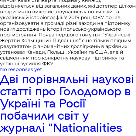
чином кількість жертв, подана у книжці,
відрізняється від загальних даних, які дотепер цілком
некритично використовувались у польській та
українській історіографії. У 2019 році ФКУ почав
організовувати в громаді різні заходи на підтримку
нових досліджень історії польсько-українського
протистояння. Поява першого тому п.н. “Українські
Жертви Холмщини і Підляшшя” є не тільки плідним
результатом різноманітних досліджень в архівних
установах Канади, Польщі, України та США, але й
свідченням про конкретну наукову підтримку та
успішні зусилля ФКУ.
No responses yet
Дві порівняльні наукові
статті про Голодомор в
Україні та Росії
побачили світ у
журналі “Nationalities