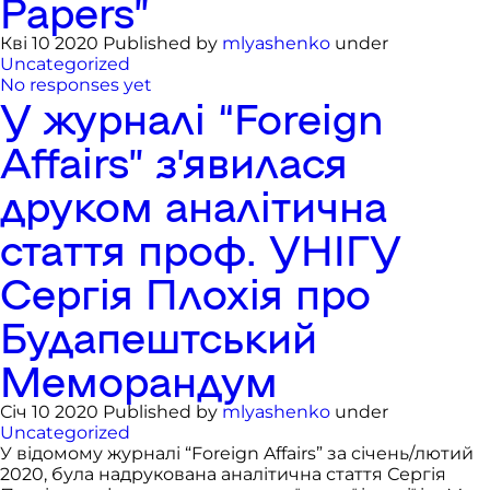
Papers”
Кві 10 2020 Published by
mlyashenko
under
Uncategorized
No responses yet
У журналі “Foreign
Affairs” з’явилася
друком аналітична
стаття проф. УНІГУ
Сергія Плохія про
Будапештський
Меморандум
Січ 10 2020 Published by
mlyashenko
under
Uncategorized
У відомому журналі “Foreign Affairs” за січень/лютий
2020, була надрукована аналітична стаття Сергія