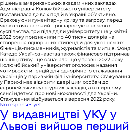
рішень в американських академічних закладах.
Адміністрація Колюмбійського університету
поставилася до всіх подій в Україні об’єктивно.
Враховуючи гуманітарну кризу та загрозу, перед
якою стояв творчий прошарок українського
суспільства, три підвідділи університету ще у квітні
2022 року призначили по 40 тисяч долярів на
створення однорічних стипендій для українських
біженців-письменників, журналістів та митців. Фонд
Катедр Українознавства також фінансово підтримав
цю ініціативу, і це означало, що у травні 2022 року
Колюмбійський університет оголосив надання
чотирьох стипендій для однорічного стажування
українців у паризькій філії університету. Стажування
у Парижі має відкрити двері цим особам до
європейських культурних закладів, а в ширшому
сенсі йдеться про нові можливості для України.
Стажування відбувається з вересня 2022 року.
No responses yet
У видавництві УКУ у
Львові вийшов перший