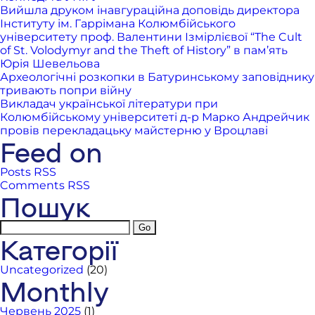
Вийшла друком інавгураційна доповідь директора
Інституту ім. Гаррімана Колюмбійського
університету проф. Валентини Ізмірлієвої “The Cult
of St. Volodymyr and the Theft of History” в пам’ять
Юрія Шевельова
Археологічні розкопки в Батуринському заповіднику
тривають попри війну
Викладач української літератури при
Колюмбійському університеті д-р Марко Андрейчик
провів перекладацьку майстерню у Вроцлаві
Feed on
Posts RSS
Comments RSS
Пошук
Категорії
Uncategorized
(20)
Monthly
Червень 2025
(1)