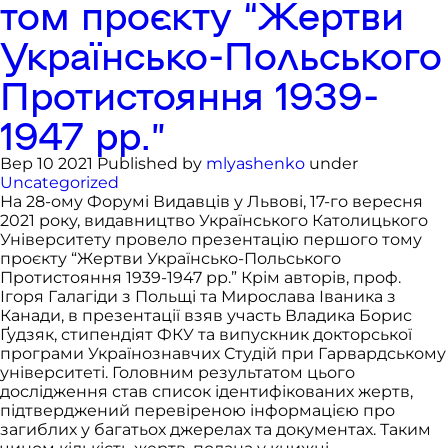
том проєкту “Жертви
Українсько-Польського
Протистояння 1939-
1947 рр.”
Вер 10 2021 Published by
mlyashenko
under
Uncategorized
На 28-ому Форумі Видавців у Львові, 17-го вересня
2021 року, видавництво Українського Католицького
Університету провело презентацію першого тому
проєкту “Жертви Українсько-Польського
Протистояння 1939-1947 рр.” Крім авторів, проф.
Ігоря Галагіди з Польщі та Мирослава Іваника з
Канади, в презентації взяв участь Владика Борис
Ґудзяк, стипендіят ФКУ та випускник докторської
програми Українознавчих Студій при Гарвардському
університеті. Головним результатом цього
дослідження став список ідентифікованих жертв,
підтверджений перевіреною інформацією про
загиблих у багатьох джерелах та документах. Таким