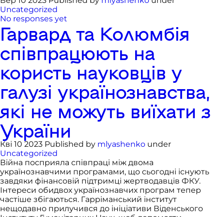
Вер 10 2023 Published by
mlyashenko
under
Uncategorized
No responses yet
Гарвард та Колюмбія
співпрацюють на
користь науковців у
галузі українознавства,
які не можуть виїхати з
України
Кві 10 2023 Published by
mlyashenko
under
Uncategorized
Війна посприяла співпраці між двома
українознавчими програмами, що сьогодні існують
завдяки фінансовій підтримці жертводавців ФКУ.
Інтереси обидвох українознавчих програм тепер
частіше збігаються. Гарріманський інститут
нещодавно прилучився до ініціативи Віденського